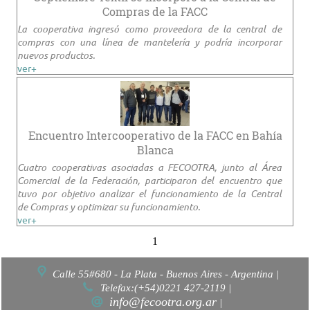
Compras de la FACC
La cooperativa ingresó como proveedora de la central de
compras con una línea de mantelería y podría incorporar
nuevos productos.
ver+
Encuentro Intercooperativo de la FACC en Bahía
Blanca
Cuatro cooperativas asociadas a FECOOTRA, junto al Área
Comercial de la Federación, participaron del encuentro que
tuvo por objetivo analizar el funcionamiento de la Central
de Compras y optimizar su funcionamiento.
ver+
1
Calle 55#680 - La Plata - Buenos Aires - Argentina |
Telefax:(+54)0221 427-2119 |
info@fecootra.org.ar
|