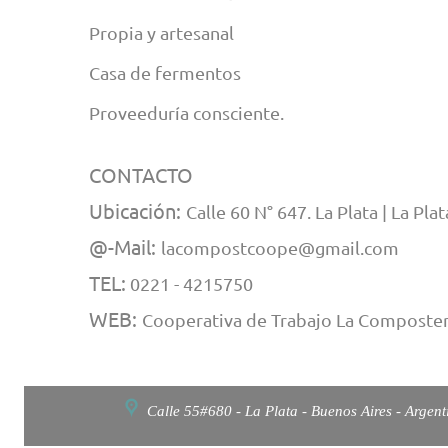
Propia y artesanal
Casa de fermentos
Proveeduría consciente.
CONTACTO
Ubicación:
Calle 60 N° 647. La Plata | La Plat
@-Mail:
lacompostcoope@gmail.com
TEL:
0221 - 4215750
WEB:
Cooperativa de Trabajo La Composter
Calle 55#680 - La Plata - Buenos Aires - Argent