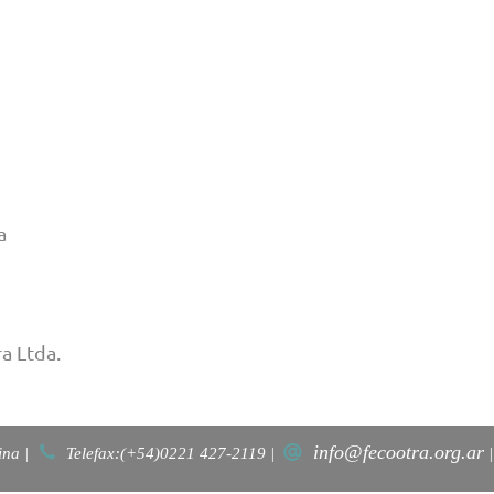
a
a Ltda.
info@fecootra.org.ar
ina |
Telefax:(+54)0221 427-2119 |
|