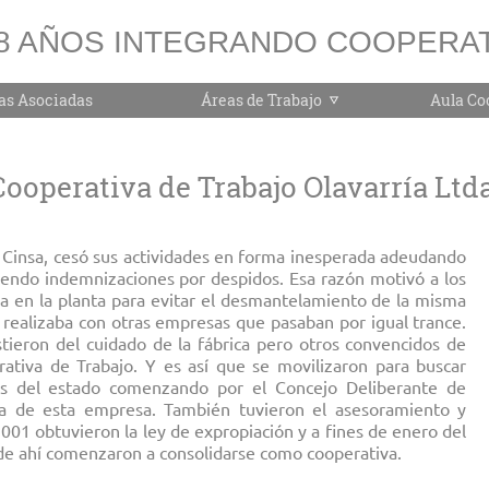
8 AÑOS INTEGRANDO COOPERAT
as Asociadas
Áreas de Trabajo
Aula Co
Cooperativa de Trabajo Olavarría Ltda
 Cinsa, cesó sus actividades en forma inesperada adeudando
ciendo indemnizaciones por despidos. Esa razón motivó a los
ilia en la planta para evitar el desmantelamiento de la misma
 realizaba con otras empresas que pasaban por igual trance.
stieron del cuidado de la fábrica pero otros convencidos de
ativa de Trabajo. Y es así que se movilizaron para buscar
s del estado comenzando por el Concejo Deliberante de
ica de esta empresa. También tuvieron el asesoramiento y
1 obtuvieron la ley de expropiación y a fines de enero del
 de ahí comenzaron a consolidarse como cooperativa.