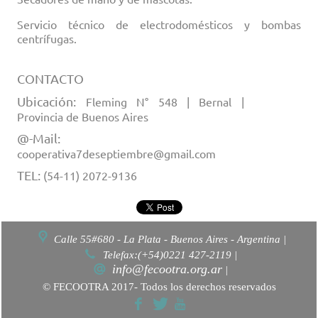
Servicio técnico de electrodomésticos y bombas
centrífugas.
CONTACTO
Ubicación:
Fleming N° 548 | Bernal |
Provincia de Buenos Aires
@-Mail:
cooperativa7deseptiembre@gmail.com
TEL:
(54-11) 2072-9136
Calle 55#680 - La Plata - Buenos Aires - Argentina |
Telefax:(+54)0221 427-2119 |
info@fecootra.org.ar
|
© FECOOTRA 2017- Todos los derechos reservados