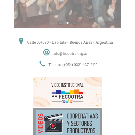
Calle 55#680 - La Plata - Buenos Aires - Argentina
info@fecootra.org.ar
Telefax: (+054) 0221 427-2119
La mutual AMFECOOTRA
continúa ampliando sus lazos
En la mañana del martes 05 de mayo, la mutual
AMFECOOTRA firmó un convenio de reciprocidad
con la Asociación Mutual del Personal de Los
Casinos Nacionales en la ciudad de Mar del Plata.
ver todas las noticias