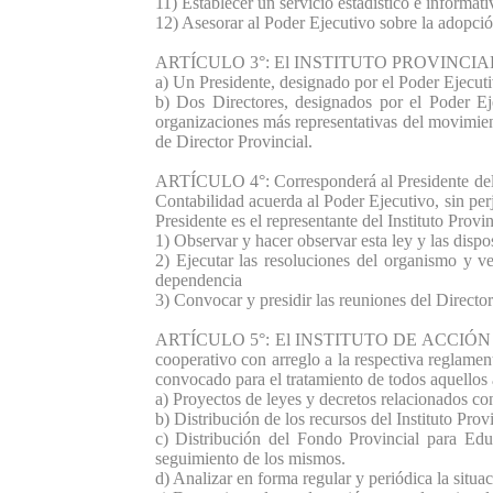
11) Establecer un servicio estadístico e informat
12) Asesorar al Poder Ejecutivo sobre la adopci
ARTÍCULO 3°: El INSTITUTO PROVINCIAL DE
a) Un Presidente, designado por el Poder Ejecuti
b) Dos Directores, designados por el Poder Ej
organizaciones más representativas del movimien
de Director Provincial.
ARTÍCULO 4°: Corresponderá al Presidente 
Contabilidad acuerda al Poder Ejecutivo, sin perj
Presidente es el representante del Instituto Prov
1) Observar y hacer observar esta ley y las dispo
2) Ejecutar las resoluciones del organismo y 
dependencia
3) Convocar y presidir las reuniones del Directo
ARTÍCULO 5°: El INSTITUTO DE ACCIÓN COOPE
cooperativo con arreglo a la respectiva reglam
convocado para el tratamiento de todos aquellos 
a) Proyectos de leyes y decretos relacionados con
b) Distribución de los recursos del Instituto Pr
c) Distribución del Fondo Provincial para Edu
seguimiento de los mismos.
d) Analizar en forma regular y periódica la situ