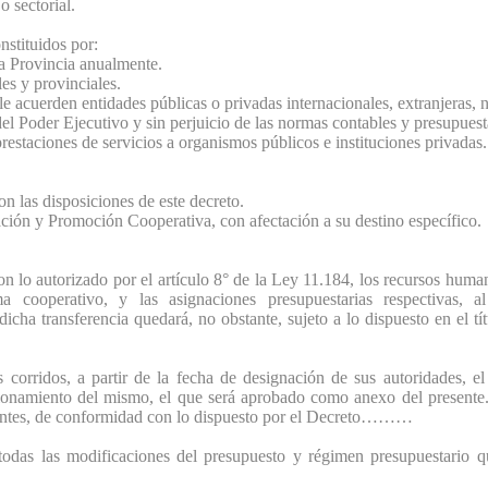
o sectorial.
stituidos por:
la Provincia anualmente.
les y provinciales.
e acuerden entidades públicas o privadas internacionales, extranjeras, n
del Poder Ejecutivo y sin perjuicio de las normas contables y presupuest
restaciones de servicios a organismos públicos e instituciones privadas.
n las disposiciones de este decreto.
ción y Promoción Cooperativa, con afectación a su destino específico.
lo autorizado por el artículo 8° de la Ley 11.184, los recursos huma
tema cooperativo, y las asignaciones presupuestarias respec
transferencia quedará, no obstante, sujeto a lo dispuesto en el tít
corridos, a partir de la fecha de designación de sus autoridades,
onamiento del mismo, el que será aprobado como anexo del presente. 
dientes, de conformidad con lo dispuesto por el Decreto………
as las modificaciones del presupuesto y régimen presupuestario qu