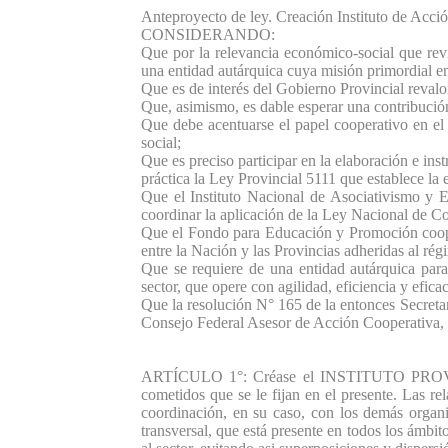
Anteproyecto de ley. Creación Instituto de Acci
CONSIDERANDO:
Que por la relevancia económico-social que revis
una entidad autárquica cuya misión primordial en
Que es de interés del Gobierno Provincial revalor
Que, asimismo, es dable esperar una contribución 
Que debe acentuarse el papel cooperativo en el
social;
Que es preciso participar en la elaboración e in
práctica la Ley Provincial 5111 que establece la 
Que el Instituto Nacional de Asociativismo y
coordinar la aplicación de la Ley Nacional de Co
Que el Fondo para Educación y Promoción cooper
entre la Nación y las Provincias adheridas al ré
Que se requiere de una entidad autárquica para
sector, que opere con agilidad, eficiencia y efic
Que la resolución N° 165 de la entonces Secreta
Consejo Federal Asesor de Acción Cooperativa, 
ARTÍCULO 1°: Créase el INSTITUTO PROVINC
cometidos que se le fijan en el presente. Las re
coordinación, en su caso, con los demás organ
transversal, que está presente en todos los ámbito