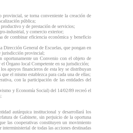
o provincial, se torna conveniente la creación de
scalización pública;
 productivo y de prestación de servicios;
ro-industrial, y comercio exterior;
ma de combinar eficiencia económica y beneficio
 la Dirección General de Escuelas, que pongan en
 jurisdicción provincial;
on oportunamente un Convenio con el objeto de
 el Órgano local Competente en su jurisdicción;
s apoyos financieros de esta ley se distribuyan
s que el mismo establezca para cada una de ellas;
tiva, con la participación de las entidades del
ivismo y Economía Social) del 14/02/89 recreó el
;
tárquica institucional y desarrollará los
efatura de Gabinete, sin perjuicio de la oportuna
que las cooperativas constituyen un movimiento
r interministerial de todas las acciones destinadas