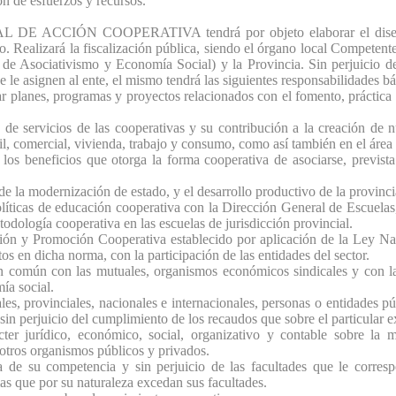
ón de esfuerzos y recursos.
ACCIÓN COOPERATIVA tendrá por objeto elaborar el diseño y l
o. Realizará la fiscalización pública, siendo el órgano local Competent
de Asociativismo y Economía Social) y la Provincia. Sin perjuicio de l
le asignen al ente, el mismo tendrá las siguientes responsabilidades bá
ar planes, programas y proyectos relacionados con el fomento, práctica y
 de servicios de las cooperativas y su contribución a la creación de n
, comercial, vivienda, trabajo y consumo, como así también en el área d
e los beneficios que otorga la forma cooperativa de asociarse, previst
 de la modernización de estado, y el desarrollo productivo de la provinci
políticas de educación cooperativa con la Dirección General de Escuela
todología cooperativa en las escuelas de jurisdicción provincial.
ión y Promoción Cooperativa establecido por aplicación de la Ley Nac
tos en dicha norma, con la participación de las entidades del sector.
en común con las mutuales, organismos económicos sindicales y con l
a social.
s, provinciales, nacionales e internacionales, personas o entidades pú
 sin perjuicio del cumplimiento de los recaudos que sobre el particular ex
ácter jurídico, económico, social, organizativo y contable sobre la 
otros organismos públicos y privados.
a de su competencia y sin perjuicio de las facultades que le corres
as que por su naturaleza excedan sus facultades.