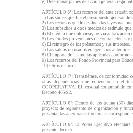
e) Determinar planes de acción general, regional 
ARTÍCULO 6°: Los recursos del ente estarán con
1) Las sumas que fije el presupuesto general de 
2) Los recursos que le destinen las leyes naciona
3) Los subsidios u otros medios de estímulo que l
4) El crédito que obtuviese, previa autorización 
5) Los fondos provenientes de contrataciones y p
6) El reintegro de los préstamos y sus intereses.
7) Los saldos no usados en ejercicios anteriores.
8) El importe de las multas aplicadas conforme co
9) Los recursos del Fondo Provincial para Educa
10) Otros recursos.
ARTÍCULO 7°: Transfiérase, de conformidad con 
otras dependencias que entiendan en el 
COOPERATIVA. El personal comprendido en dicha 
Decreto 465/92.
ARTÍCULO 8°: Dentro de los treinta (30) días 
proyecto de reglamento de organización y funci
presentar las aperturas estructurales correspon
ARTÍCULO 9°: El Poder Ejecutivo efectuará tod
presente decreto.