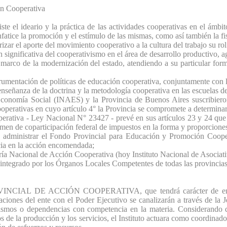
ón Cooperativa
te el ideario y la práctica de las actividades cooperativas en el ámbit
fatice la promoción y el estímulo de las mismas, como así también la fi
izar el aporte del movimiento cooperativo a la cultura del trabajo su rol
significativa del cooperativismo en el área de desarrollo productivo, ag
 marco de la modernización del estado, atendiendo a su particular for
strumentación de políticas de educación cooperativa, conjuntamente con
enseñanza de la doctrina y la metodología cooperativa en las escuelas de
 Economía Social (INAES) y la Provincia de Buenos Aires suscribier
operativas en cuyo artículo 4° la Provincia se compromete a determinar
ativa - Ley Nacional N° 23427 - prevé en sus artículos 23 y 24 que lo
gimen de coparticipación federal de impuestos en la forma y proporcione
 administrar el Fondo Provincial para Educación y Promoción Coopera
acia en la acción encomendada;
ría Nacional de Acción Cooperativa (hoy Instituto Nacional de Asociat
integrado por los Órganos Locales Competentes de todas las provincias
IAL DE ACCIÓN COOPERATIVA, que tendrá carácter de entidad au
laciones del ente con el Poder Ejecutivo se canalizarán a través de la J
ismos o dependencias con competencia en la materia. Considerando 
s de la producción y los servicios, el Instituto actuara como coordinado