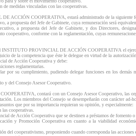
ivo para y sobre el movimiento cooperativo.
ón de medidas vinculadas con las cooperativas.
 ACCIÓN COOPERATIVA, estará administrado de la siguiente f
vo, a propuesta del Jefe de Gabinete, cuya remuneración será equivalent
ecutivo, a propuesta del Jefe de Gabinete, y dos Directores, designa
to cooperativo, conforme con la reglamentación, cuyas remuneraciones
del INSTITUTO PROVINCIAL DE ACCIÓN COOPERATIVA el ejercicio de
uicio de la competencia que éste le delegue en virtud de la autorización
incial de Acción Cooperativa y debe:
siciones reglamentarias.
velar por su cumplimiento, pudiendo delegar funciones en los demás m
rio y del Consejo Asesor Cooperativo.
RATIVA, contará con un Consejo Asesor Cooperativo, las organiz
entación. Los miembros del Consejo se desempeñarán con carácter ad-
asuntos que por su importancia requieran su opinión, y especialmente:
 las cooperativas.
ovincial de Acción Cooperativa que se destinen a préstamos de fomento o 
cación y Promoción Cooperativa en cuanto a la viabilidad económic
ación del cooperativismo, proponiendo cuando corresponda las acciones 