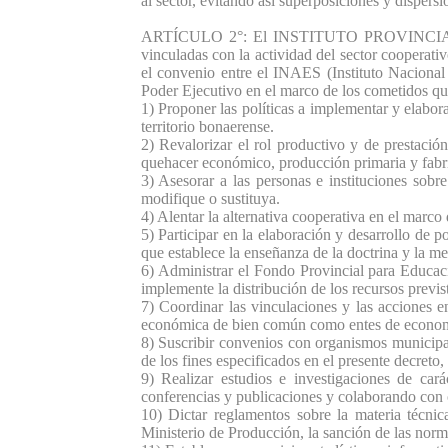
al sector, evitando asi superposiciones y dispersi
ARTÍCULO 2°: El INSTITUTO PROVINCIAL DE 
vinculadas con la actividad del sector cooperativ
el convenio entre el INAES (Instituto Nacional 
Poder Ejecutivo en el marco de los cometidos que 
1) Proponer las políticas a implementar y elabor
territorio bonaerense.
2) Revalorizar el rol productivo y de prestación
quehacer económico, producción primaria y fabril
3) Asesorar a las personas e instituciones sobr
modifique o sustituya.
4) Alentar la alternativa cooperativa en el marco
5) Participar en la elaboración y desarrollo de 
que establece la enseñanza de la doctrina y la me
6) Administrar el Fondo Provincial para Educac
implemente la distribución de los recursos previs
7) Coordinar las vinculaciones y las acciones 
económica de bien común como entes de economí
8) Suscribir convenios con organismos municipale
de los fines especificados en el presente decreto,
9) Realizar estudios e investigaciones de car
conferencias y publicaciones y colaborando con 
10) Dictar reglamentos sobre la materia técnic
Ministerio de Producción, la sanción de las norm