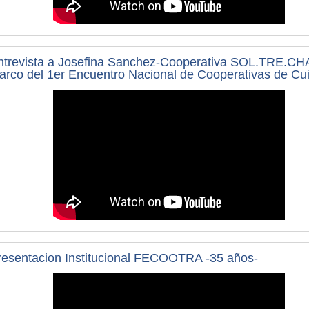
ntrevista a Josefina Sanchez-Cooperativa SOL.TRE.CH
arco del 1er Encuentro Nacional de Cooperativas de Cu
resentacion Institucional FECOOTRA -35 años-